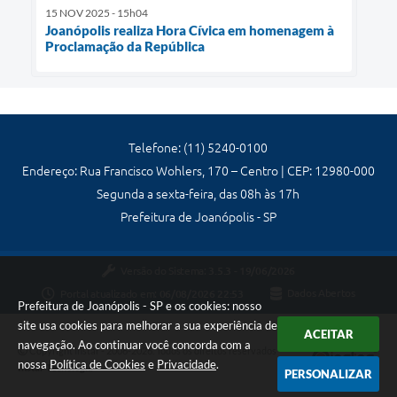
15 NOV 2025 - 15h04
Joanópolis realiza Hora Cívica em homenagem à
Proclamação da República
Telefone: (11) 5240-0100
Endereço: Rua Francisco Wohlers, 170 – Centro | CEP: 12980-000
Segunda a sexta-feira, das 08h às 17h
Prefeitura de Joanópolis - SP
Versão do Sistema:
3.5.3 - 19/06/2026
Portal atualizado em:
06/08/2026 22:53
Dados Abertos
Prefeitura de Joanópolis - SP e os cookies: nosso
site usa cookies para melhorar a sua experiência de
ACEITAR
navegação. Ao continuar você concorda com a
Copyright Instar - 2006-2026. Todos os direitos reservados -
nossa
Política de Cookies
e
Privacidade
.
Instar Tecnologia
PERSONALIZAR