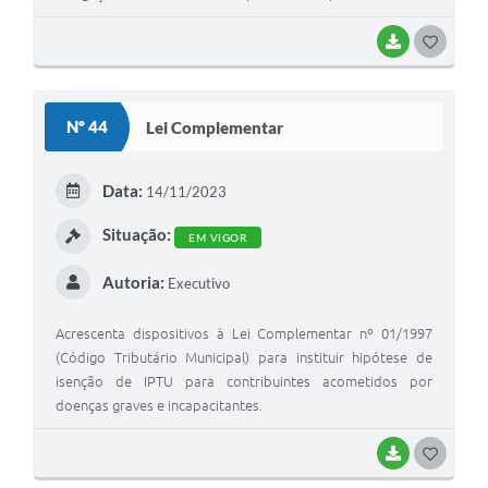
BAIXAR
G
O
S
Nº 44
Lei Complementar
T
E
Data:
14/11/2023
I
Situação:
EM VIGOR
Autoria:
Executivo
Acrescenta dispositivos à Lei Complementar nº 01/1997
(Código Tributário Municipal) para instituir hipótese de
isenção de IPTU para contribuintes acometidos por
doenças graves e incapacitantes.
BAIXAR
G
O