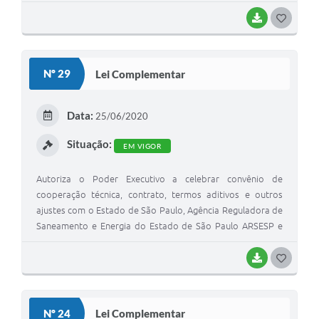
BAIXAR
G
O
S
Nº 29
Lei Complementar
T
E
Data:
25/06/2020
I
Situação:
EM VIGOR
Autoriza o Poder Executivo a celebrar convênio de
cooperação técnica, contrato, termos aditivos e outros
ajustes com o Estado de São Paulo, Agência Reguladora de
Saneamento e Energia do Estado de São Paulo ARSESP e
Companhia de Saneamento Básico do Estado de São Paulo
SABESP para as finalidades e condições que especifica, e
BAIXAR
G
dá outras providencias.
O
S
Nº 24
Lei Complementar