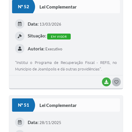
Contas Públicas
Nº 52
Lei Complementar
Telefones Úteis
Data:
Agenda
13/03/2026
Situação:
Ouvidoria
EM VIGOR
SIC
Autoria:
Executivo
“Institui o Programa de Recuperação Fiscal - REFIS, no
Município de Joanópolis e dá outras providências”.
BAIXAR
G
O
S
Nº 51
Lei Complementar
T
E
Data:
28/11/2025
I