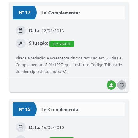
S
Nº 17
Lei Complementar
T
E
Data:
12/04/2013
I
Situação:
EM VIGOR
Altera a redação e acrescenta dispositivos ao art. 32 da Lei
Complementar nº 01/1997, que “Institui o Código Tributário
do Município de Joanópolis".
BAIXAR
G
O
S
Nº 15
Lei Complementar
T
E
Data:
16/09/2010
I