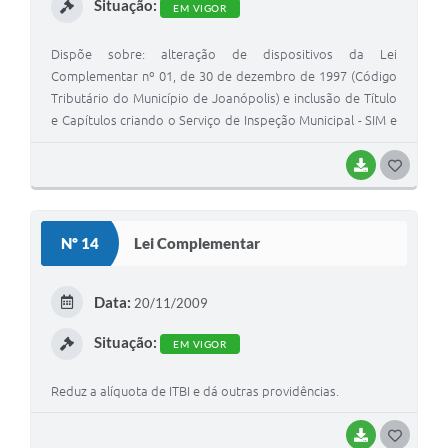
Situação:
EM VIGOR
Dispõe sobre: alteração de dispositivos da Lei
Complementar nº 01, de 30 de dezembro de 1997 (Código
Tributário do Município de Joanópolis) e inclusão de Título
e Capítulos criando o Serviço de Inspeção Municipal - SIM e
dá outras providências.
BAIXAR
G
O
S
Nº 14
Lei Complementar
T
E
Data:
20/11/2009
I
Situação:
EM VIGOR
Reduz a alíquota de ITBI e dá outras providências.
BAIXAR
G