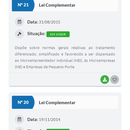
S
Nº 21
Lei Complementar
T
E
Data:
31/08/2015
I
Situação:
EM VIGOR
Dispõe sobre normas gerais relativas ao tratamento
diferenciado, simplificado e favorecido a ser dispensado
ao Microempreendedor Individual (MEI), às Microempresas
(ME) e Empresas de Pequeno Porte.
BAIXAR
G
O
S
Nº 20
Lei Complementar
T
E
Data:
19/11/2014
I