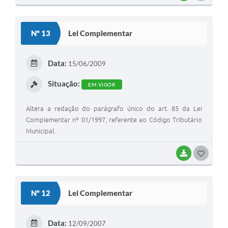
O
S
Nº 13
Lei Complementar
T
E
Data:
15/06/2009
I
Situação:
EM VIGOR
Altera a redação do parágrafo único do art. 85 da Lei
Complementar nº 01/1997, referente ao Código Tributário
Municipal.
BAIXAR
G
O
S
Nº 12
Lei Complementar
T
E
Data:
12/09/2007