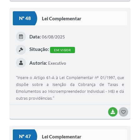
O
S
Nº 48
Lei Complementar
T
E
Data:
06/08/2025
I
Situação:
EM VIGOR
Autoria:
Executivo
“Insere o Artigo 61-A à Lei Complementar nº 01/1997, que
dispõe sobre a Isenção da Cobrança de Taxas e
Emolumentos ao Microempreendedor Individual - MEI e dá
outras providências.”
BAIXAR
G
O
S
Nº 47
Lei Complementar