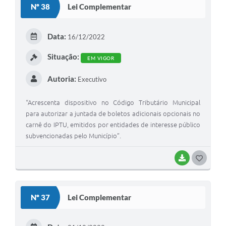
Nº 38
Lei Complementar
T
E
Data:
16/12/2022
I
Situação:
EM VIGOR
Autoria:
Executivo
“Acrescenta dispositivo no Código Tributário Municipal
para autorizar a juntada de boletos adicionais opcionais no
carnê do IPTU, emitidos por entidades de interesse público
subvencionadas pelo Município”.
BAIXAR
G
O
S
Nº 37
Lei Complementar
T
E