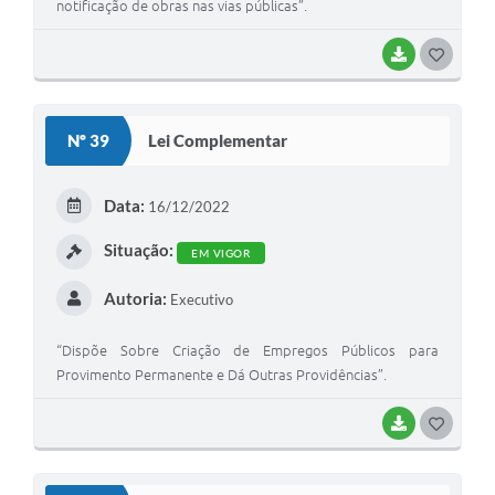
notificação de obras nas vias públicas”.
BAIXAR
G
O
S
Nº 39
Lei Complementar
T
E
Data:
16/12/2022
I
Situação:
EM VIGOR
Autoria:
Executivo
“Dispõe Sobre Criação de Empregos Públicos para
Provimento Permanente e Dá Outras Providências”.
BAIXAR
G
O
S