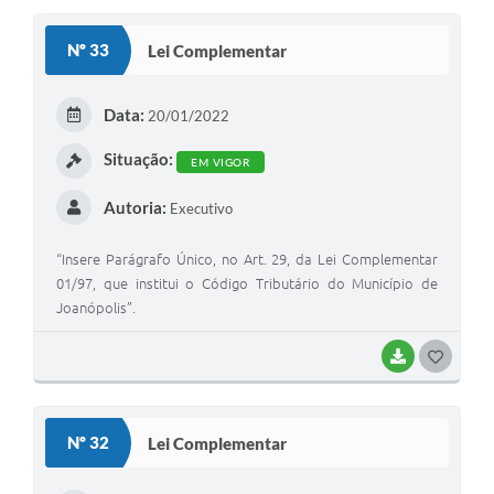
S
Nº 33
Lei Complementar
T
E
Data:
20/01/2022
I
Situação:
EM VIGOR
Autoria:
Executivo
“Insere Parágrafo Único, no Art. 29, da Lei Complementar
01/97, que institui o Código Tributário do Município de
Joanópolis”.
BAIXAR
G
O
S
Nº 32
Lei Complementar
T
E