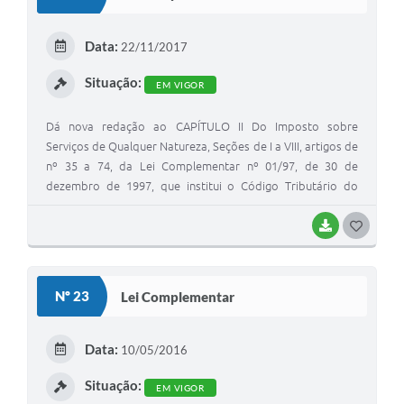
T
E
Data:
22/11/2017
I
Situação:
EM VIGOR
Dá nova redação ao CAPÍTULO II Do Imposto sobre
Serviços de Qualquer Natureza, Seções de I a VIII, artigos de
nº 35 a 74, da Lei Complementar nº 01/97, de 30 de
dezembro de 1997, que institui o Código Tributário do
Município de Joanópolis.
BAIXAR
G
O
S
Nº 23
Lei Complementar
T
E
Data:
10/05/2016
I
Situação:
EM VIGOR