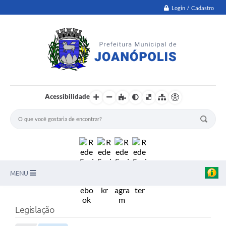
Login / Cadastro
Acessibilidade
MENU
PNAB
Legislação
Secretarias