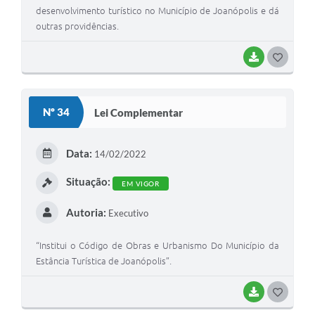
desenvolvimento turístico no Município de Joanópolis e dá
outras providências.
BAIXAR
G
O
S
Nº 34
Lei Complementar
T
E
Data:
14/02/2022
I
Situação:
EM VIGOR
Autoria:
Executivo
“Institui o Código de Obras e Urbanismo Do Município da
Estância Turística de Joanópolis”.
BAIXAR
G
O