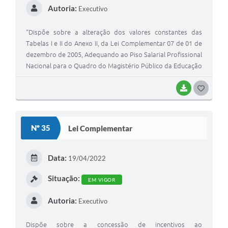
Autoria:
Executivo
“Dispõe sobre a alteração dos valores constantes das
Tabelas I e II do Anexo II, da Lei Complementar 07 de 01 de
dezembro de 2005, Adequando ao Piso Salarial Profissional
Nacional para o Quadro do Magistério Público da Educação
Básica e Dá Outras Providências”.
BAIXAR
G
O
S
Nº 35
Lei Complementar
T
E
Data:
19/04/2022
I
Situação:
EM VIGOR
Autoria:
Executivo
Dispõe sobre a concessão de incentivos ao