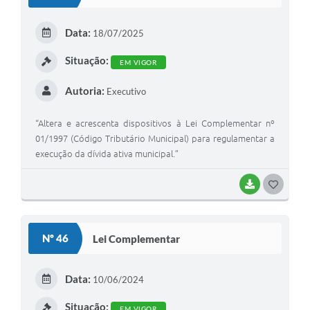
T
E
Data:
18/07/2025
I
Situação:
EM VIGOR
Autoria:
Executivo
“Altera e acrescenta dispositivos à Lei Complementar nº
01/1997 (Código Tributário Municipal) para regulamentar a
execução da dívida ativa municipal.”
BAIXAR
G
O
S
Nº 46
Lei Complementar
T
E
Data:
10/06/2024
I
Situação:
EM VIGOR