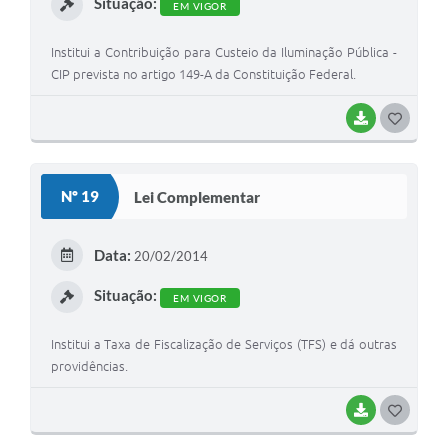
Situação:
EM VIGOR
Institui a Contribuição para Custeio da Iluminação Pública -
CIP prevista no artigo 149-A da Constituição Federal.
BAIXAR
G
O
S
Nº 19
Lei Complementar
T
E
Data:
20/02/2014
I
Situação:
EM VIGOR
Institui a Taxa de Fiscalização de Serviços (TFS) e dá outras
providências.
BAIXAR
G
O