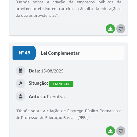
“Dispõe sobre a criação de empregos públicos de
provimento efetivo em carreira no âmbito da educação e
dá outras providências”.
BAIXAR
G
O
S
Nº 49
Lei Complementar
T
E
Data:
15/08/2025
I
Situação:
EM VIGOR
Autoria:
Executivo
“Dispõe sobre a criação de Emprego Público Permanente
de Professor de Educação Básica I (PEB I)”.
BAIXAR
G