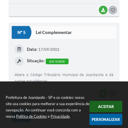
Município de Joanópolis.
BAIXAR
G
O
S
Nº 5
Lei Complementar
T
E
Data:
17/09/2002
I
Situação:
EM VIGOR
Altera o Código Tributário Municipal de Joanópolis e dá
outras providências.
BAIXAR
G
Prefeitura de Joanópolis - SP e os cookies: nosso
O
site usa cookies para melhorar a sua experiência de
ACEITAR
navegação. Ao continuar você concorda com a
S
Nº 4
Lei Complementar
nossa
Política de Cookies
e
Privacidade
.
PERSONALIZAR
T