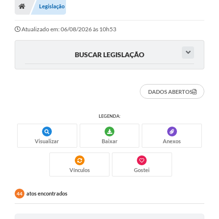
Legislação
Legislação
Transparência
Atualizado em: 06/08/2026 às 10h53
Editais
BUSCAR LEGISLAÇÃO
Diário Oficial
Conselhos
DADOS ABERTOS
Contato
LEGENDA:
Contratos
Visualizar
Baixar
Anexos
Audiências Públicas
Arquivos para Download
Vínculos
Gostei
Carta de Serviços
atos encontrados
44
Obras