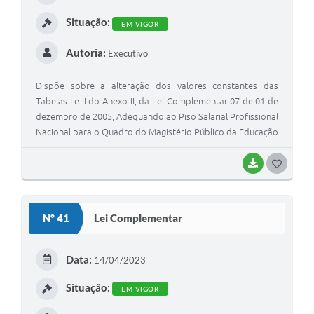
I
Situação:
EM VIGOR
Autoria:
Executivo
Dispõe sobre a alteração dos valores constantes das
Tabelas I e II do Anexo II, da Lei Complementar 07 de 01 de
dezembro de 2005, Adequando ao Piso Salarial Profissional
Nacional para o Quadro do Magistério Público da Educação
Básica e Dá Outras Providências.
BAIXAR
G
O
S
Nº 41
Lei Complementar
T
E
Data:
14/04/2023
I
Situação:
EM VIGOR