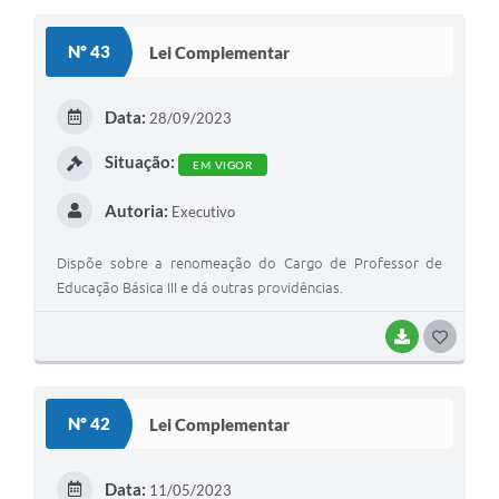
S
Nº 43
Lei Complementar
T
E
Data:
28/09/2023
I
Situação:
EM VIGOR
Autoria:
Executivo
Dispõe sobre a renomeação do Cargo de Professor de
Educação Básica III e dá outras providências.
BAIXAR
G
O
S
Nº 42
Lei Complementar
T
E
Data:
11/05/2023