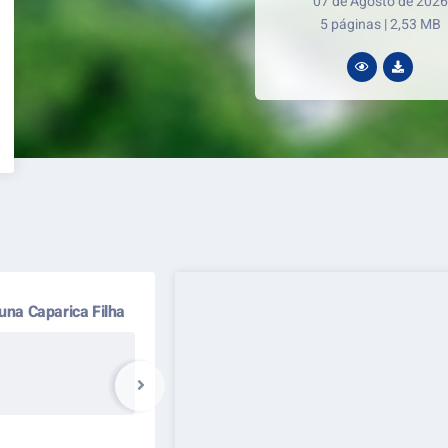
07 de Agosto de 2026
5 páginas | 2,53 MB
LER ONLINE
BAIXA
ca de Saúde (UBS)
Calçamen
Situaç
Concluí