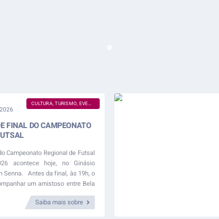
CULTURA, TURISMO, EVENTOS, ESPORTE E LAZER
 2026
DE FINAL DO CAMPEONATO
FUTSAL
do Campeonato Regional de Futsal
026 acontece hoje, no Ginásio
on Senna. Antes da final, às 19h, o
ompanhar um amistoso entre Bela
, abrindo a noite de esporte. Na
Saiba mais sobre
a bola...