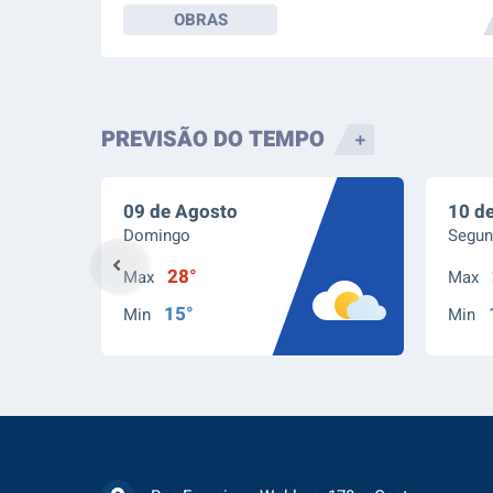
OBRAS
sobre
PREVISÃO DO TEMPO
09 de Agosto
10 d
Domingo
Segun
28°
Max
Max
15°
Min
Min