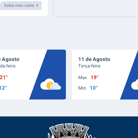
OBRAS
Saiba mais sobre
e Agosto
11 de Agosto
da-feira
Terça-feira
21°
19°
Max
12°
10°
Min