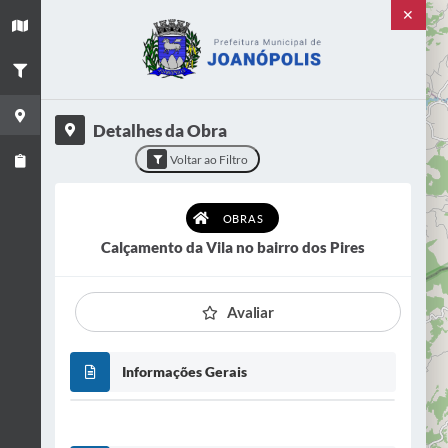
✕
+
×
−
Título
Calçamento da Vila no bairro dos Pires
Detalhes da Obra
Categoria
Obras
Voltar ao Filtro
Situação
CONCLUÍDO
OBRAS
Calçamento da Vila no bairro dos Pires
VER OBRA
Avaliar
Informações Gerais