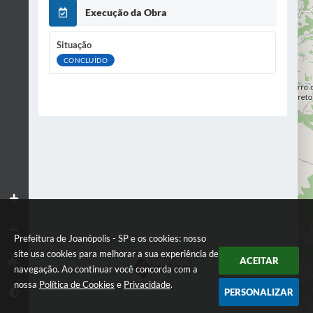
Execução da Obra
Situação
CONCLUÍDO
Prefeitura de Joanópolis - SP e os cookies: nosso
site usa cookies para melhorar a sua experiência de
ACEITAR
navegação. Ao continuar você concorda com a
nossa
Política de Cookies
e
Privacidade
.
PERSONALIZAR
Leaflet
| Data ©
OpenStreetMap
contributors,
ODbL 1.0.