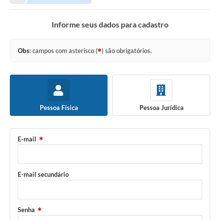
Legislação
Informe seus dados para cadastro
Transparência
Editais
Obs
: campos com asterisco (
) são obrigatórios.
Diário Oficial
Conselhos
Contato
Pessoa Física
Pessoa Jurídica
Contratos
E-mail
Audiências Públicas
Arquivos para Download
E-mail secundário
Carta de Serviços
Obras
Senha