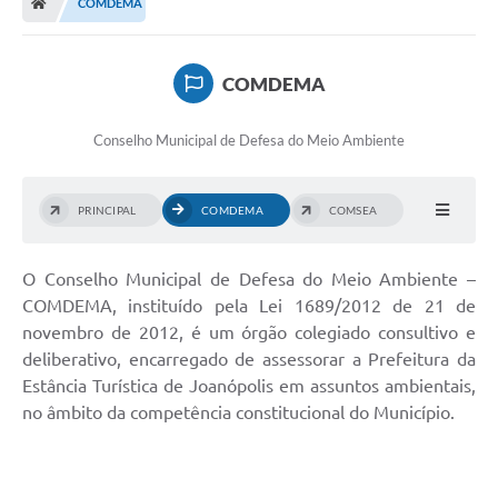
COMDEMA
Legislação
Transparência
COMDEMA
Editais
Conselho Municipal de Defesa do Meio Ambiente
Diário Oficial
Conselhos
PRINCIPAL
COMDEMA
COMSEA
Contato
O Conselho Municipal de Defesa do Meio Ambiente –
Contratos
COMDEMA, instituído pela Lei 1689/2012 de 21 de
Audiências Públicas
novembro de 2012, é um órgão colegiado consultivo e
deliberativo, encarregado de assessorar a Prefeitura da
Arquivos para Download
Estância Turística de Joanópolis em assuntos ambientais,
no âmbito da competência constitucional do Município.
Carta de Serviços
Obras