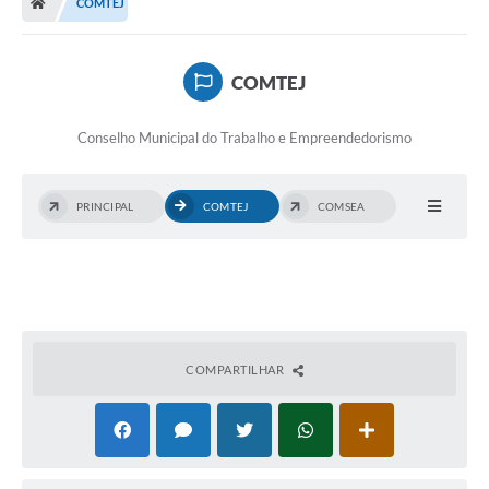
COMTEJ
Legislação
Transparência
COMTEJ
Editais
Conselho Municipal do Trabalho e Empreendedorismo
Diário Oficial
Conselhos
PRINCIPAL
COMTEJ
COMSEA
Contato
Contratos
Audiências Públicas
Arquivos para Download
COMPARTILHAR
Carta de Serviços
Obras