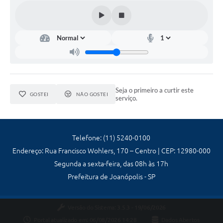
Contas Públicas
Telefones Úteis
Agenda
Ouvidoria
SIC
Seja o primeiro a curtir este
GOSTEI
NÃO GOSTEI
serviço.
Telefone: (11) 5240-0100
Endereço: Rua Francisco Wohlers, 170 – Centro | CEP: 12980-000
Segunda a sexta-feira, das 08h às 17h
Prefeitura de Joanópolis - SP
Versão do Sistema:
3.5.3 - 19/06/2026
Portal atualizado em:
06/08/2026 14:28
Dados Abertos