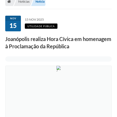
Notícias
Notícia
Legislação
Transparência
NOV
15 NOV 2025
15
Editais
UTILIDADE PÚBLICA
Diário Oficial
Joanópolis realiza Hora Cívica em homenagem
à Proclamação da República
Conselhos
Contato
Contratos
Audiências Públicas
Arquivos para Download
Carta de Serviços
Obras