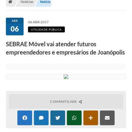
Notícias
Notícia
Legislação
Transparência
ABR
06 ABR 2017
06
Editais
UTILIDADE PÚBLICA
Diário Oficial
SEBRAE Móvel vai atender futuros
empreendedores e empresários de Joanópolis
Conselhos
Contato
Contratos
Audiências Públicas
Arquivos para Download
COMPARTILHAR
Carta de Serviços
Obras