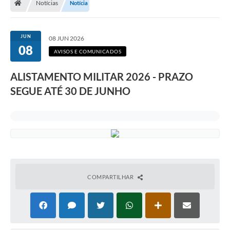
Notícias
Notícia
Legislação
Transparência
JUN
08 JUN 2026
08
Editais
AVISOS E COMUNICADOS
Diário Oficial
ALISTAMENTO MILITAR 2026 - PRAZO
SEGUE ATÉ 30 DE JUNHO
Conselhos
Contato
Contratos
Audiências Públicas
Arquivos para Download
COMPARTILHAR
Carta de Serviços
Obras