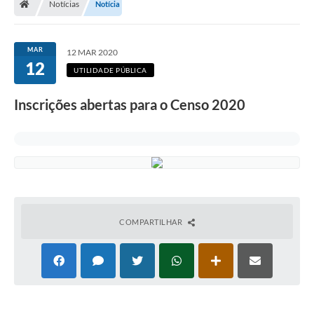
Notícias
Notícia
Legislação
Transparência
MAR
12 MAR 2020
12
Editais
UTILIDADE PÚBLICA
Diário Oficial
Inscrições abertas para o Censo 2020
Conselhos
Contato
Contratos
Audiências Públicas
COMPARTILHAR
Arquivos para Download
Carta de Serviços
Obras