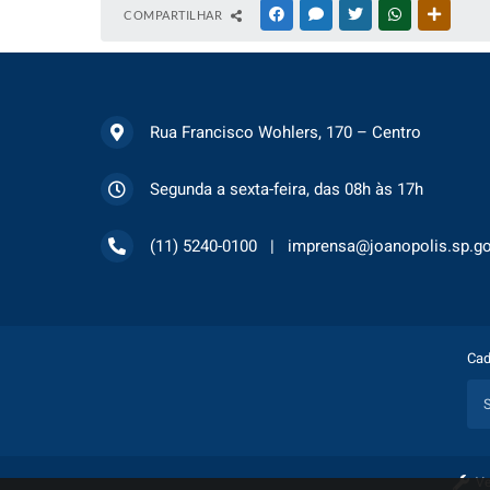
COMPARTILHAR
FACEBOOK
MESSENGER
TWITTER
WHATSAPP
OUTRAS
Rua Francisco Wohlers, 170 – Centro
Segunda a sexta-feira, das 08h às 17h
(11) 5240-0100
imprensa@joanopolis.sp.go
Cad
Ve