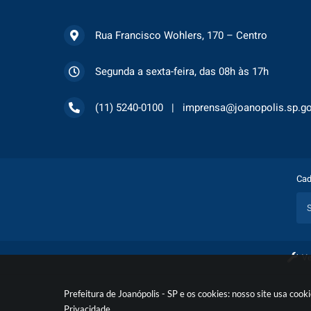
Rua Francisco Wohlers, 170 – Centro
Segunda a sexta-feira, das 08h às 17h
(11) 5240-0100
imprensa@joanopolis.sp.go
Cad
Ve
Prefeitura de Joanópolis - SP e os cookies: nosso site usa co
Privacidade
.