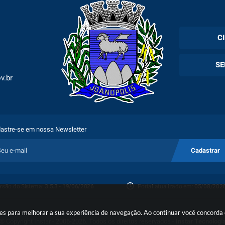
C
Cadas
SE
Esper
v.br
Holer
Fila 
Exam
Espec
astre-se em nossa Newsletter
Plano
Cadastrar
Proto
rsão do Sistema:
3.5.3 - 19/06/2026
Portal atualizado em:
05/08/2026
Porta
okies para melhorar a sua experiência de navegação. Ao continuar você concord
© Copyright Instar - 2006-2026. Todos os direitos reservados -
Instar Tecnologi