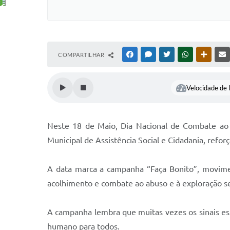
COMPARTILHAR
FACEBOOK
MESSENGER
TWITTER
WHATSAPP
OUTRAS
Velocidade de l
Neste 18 de Maio, Dia Nacional de Combate ao A
Municipal de Assistência Social e Cidadania, refor
A data marca a campanha “Faça Bonito”, movimen
acolhimento e combate ao abuso e à exploração sex
A campanha lembra que muitas vezes os sinais est
humano para todos.