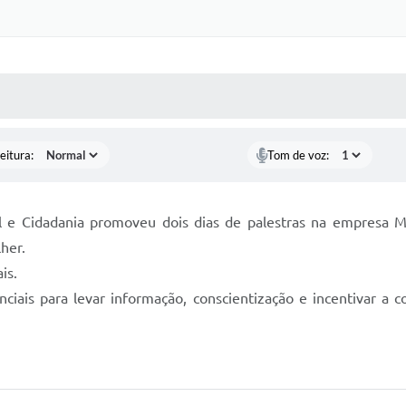
 MÍDIAS
RECEBA NOTÍCIAS
eitura:
Tom de voz:
al e Cidadania promoveu dois dias de palestras na empresa M
her.
is.
iais para levar informação, conscientização e incentivar a 