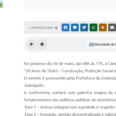
COMPARTILHAR
FACEBOOK
MESSENGER
TWITTER
WHATSAPP
OUTRAS
Velocidade de l
No próximo dia 30 de maio, das 08h às 17h, a Câma
“20 Anos do SUAS – Construção, Proteção Social e
O evento é promovido pela Prefeitura da Estância
Joanópolis.
A conferência contará com palestra magna da e
fortalecimento das políticas públicas de assistênci
Eixo 1 – Acesso integral com equidade e respeito 
Eixo 2 – Inovação, gestão descentralizada e valori