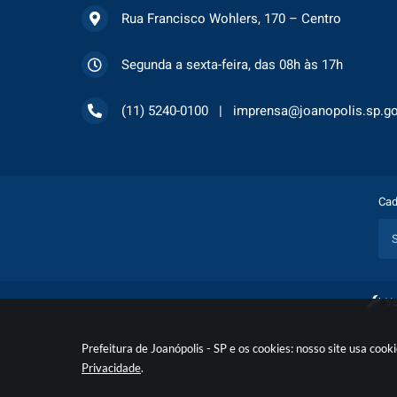
Rua Francisco Wohlers, 170 – Centro
Segunda a sexta-feira, das 08h às 17h
(11) 5240-0100
imprensa@joanopolis.sp.go
Cad
Ve
Prefeitura de Joanópolis - SP e os cookies: nosso site usa co
Privacidade
.