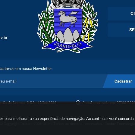
C
Cadas
SE
Esper
v.br
Holer
Fila 
Exam
Espec
astre-se em nossa Newsletter
Plano
Cadastrar
Proto
rsão do Sistema:
3.5.3 - 19/06/2026
Portal atualizado em:
07/08/2026
Porta
okies para melhorar a sua experiência de navegação. Ao continuar você concord
© Copyright Instar - 2006-2026. Todos os direitos reservados -
Instar Tecnologi
Denú