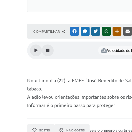
COMPARTILHAR
FACEBOOK
MESSENGER
TWITTER
WHATSAPP
OUTRAS
Velocidade de l
No último dia (22), a EMEF "José Benedito de Sa
tabaco.
A ação levou orientações importantes sobre os ri
Informar é o primeiro passo para proteger
Seja o primeiro a curtir es
GOSTEI
NÃO GOSTEI