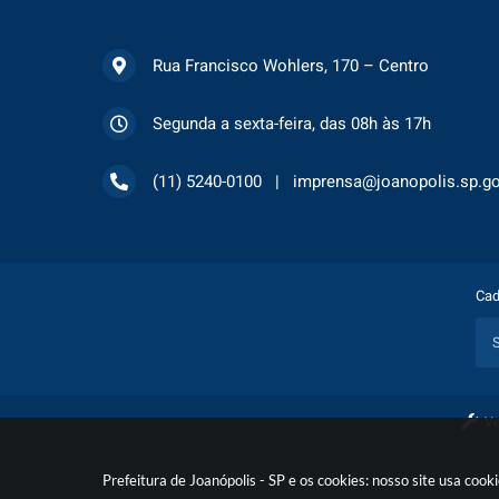
Rua Francisco Wohlers, 170 – Centro
Segunda a sexta-feira, das 08h às 17h
(11) 5240-0100
imprensa@joanopolis.sp.go
Cad
Ve
Prefeitura de Joanópolis - SP e os cookies: nosso site usa co