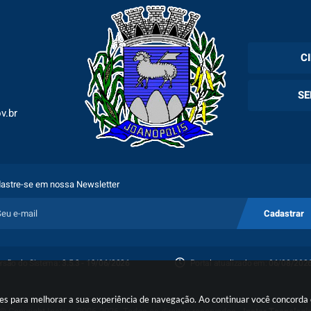
C
Cadas
SE
Esper
v.br
Holer
Fila 
Exam
Espec
astre-se em nossa Newsletter
Plano
Cadastrar
Proto
rsão do Sistema:
3.5.3 - 19/06/2026
Portal atualizado em:
06/08/2026
Porta
okies para melhorar a sua experiência de navegação. Ao continuar você concord