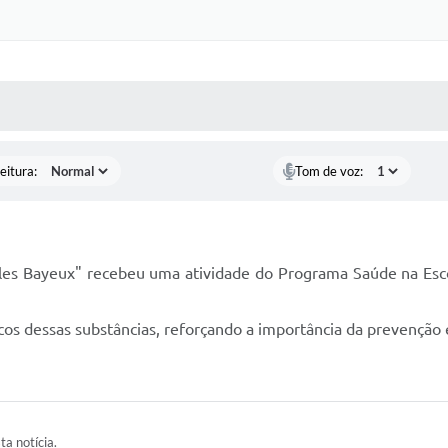
 MÍDIAS
RECEBA NOTÍCIAS
eitura:
Tom de voz:
lles Bayeux" recebeu uma atividade do Programa Saúde na Esc
scos dessas substâncias, reforçando a importância da prevenção
ta notícia.