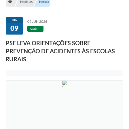
Notícias
Notícia
Legislação
Transparência
JUN
09 JUN 2026
09
Editais
SAÚDE
Diário Oficial
PSE LEVA ORIENTAÇÕES SOBRE
PREVENÇÃO DE ACIDENTES ÀS ESCOLAS
Conselhos
RURAIS
Contato
Contratos
Audiências Públicas
Arquivos para Download
Carta de Serviços
Obras