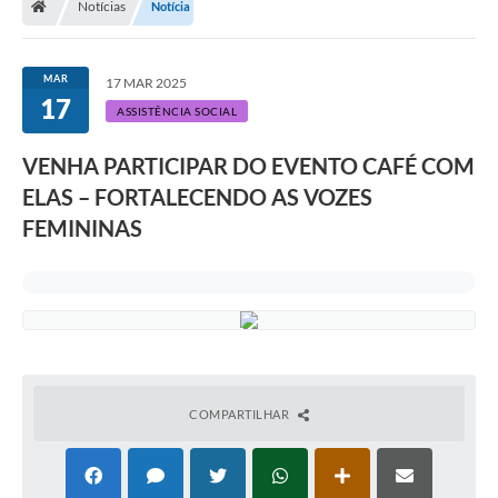
Notícias
Notícia
Legislação
Transparência
MAR
17 MAR 2025
17
Editais
ASSISTÊNCIA SOCIAL
Diário Oficial
VENHA PARTICIPAR DO EVENTO CAFÉ COM
ELAS – FORTALECENDO AS VOZES
Conselhos
FEMININAS
Contato
Contratos
Audiências Públicas
Arquivos para Download
Carta de Serviços
COMPARTILHAR
Obras