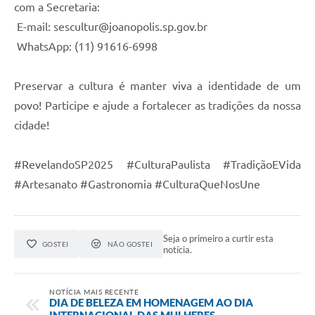
com a Secretaria:
E-mail: sescultur@joanopolis.sp.gov.br
WhatsApp: (11) 91616-6998
Preservar a cultura é manter viva a identidade de um
povo! Participe e ajude a fortalecer as tradições da nossa
cidade!
#RevelandoSP2025 #CulturaPaulista #TradiçãoEVida
#Artesanato #Gastronomia #CulturaQueNosUne
Seja o primeiro a curtir esta
GOSTEI
NÃO GOSTEI
notícia.
NOTÍCIA MAIS RECENTE
DIA DE BELEZA EM HOMENAGEM AO DIA
INTERNACIONAL DAS MULHERES