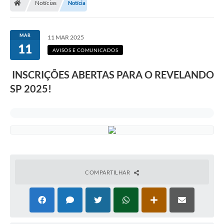
Notícias
Notícia
Legislação
Transparência
MAR
11 MAR 2025
11
Editais
AVISOS E COMUNICADOS
Diário Oficial
INSCRIÇÕES ABERTAS PARA O REVELANDO
SP 2025!
Conselhos
Contato
Contratos
Audiências Públicas
Arquivos para Download
COMPARTILHAR
Carta de Serviços
Obras