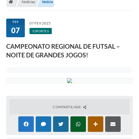
Notícias
Notícia
Legislação
Transparência
FEV
07 FEV 2025
07
Editais
ESPORTES
Diário Oficial
CAMPEONATO REGIONAL DE FUTSAL –
NOITE DE GRANDES JOGOS!
Conselhos
Contato
Contratos
Audiências Públicas
Arquivos para Download
COMPARTILHAR
Carta de Serviços
Obras