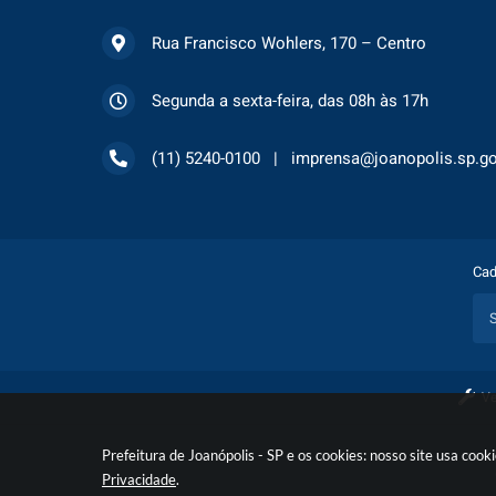
Rua Francisco Wohlers, 170 – Centro
Segunda a sexta-feira, das 08h às 17h
(11) 5240-0100
imprensa@joanopolis.sp.go
Cad
Ve
Prefeitura de Joanópolis - SP e os cookies: nosso site usa co
Privacidade
.