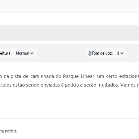
 MÍDIAS
RECEBA NOTÍCIAS
eitura:
Tom de voz:
na pista de caminhada do Parque Linear: um carro estacion
veículos estão sendo enviadas à polícia e serão multados. Vamos 
ta notícia.