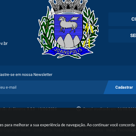
C
Cadas
SE
Esper
v.br
Holer
Fila 
Exam
Espec
astre-se em nossa Newsletter
Plano
Cadastrar
Proto
rsão do Sistema:
3.5.3 - 19/06/2026
Portal atualizado em:
06/08/2026
Porta
okies para melhorar a sua experiência de navegação. Ao continuar você concord
© Copyright Instar - 2006-2026. Todos os direitos reservados -
Instar Tecnologi
Denú