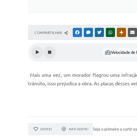
COMPARTILHAR
FACEBOOK
MESSENGER
TWITTER
WHATSAPP
OUTRAS
Velocidade de l
Mais uma vez, um morador flagrou uma infração 
trânsito, isso prejudica a obra. As placas desses 
Seja o primeiro a curtir es
GOSTEI
NÃO GOSTEI