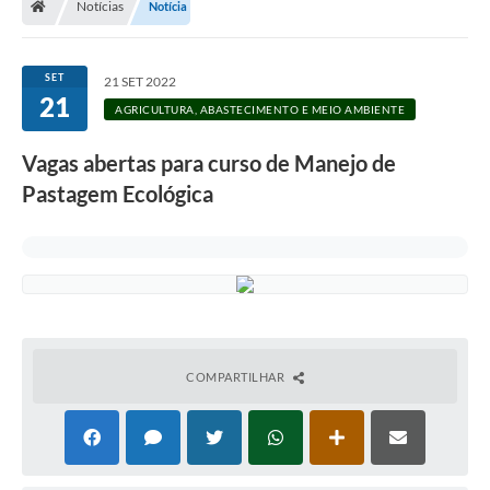
Notícias
Notícia
Legislação
Transparência
SET
21 SET 2022
21
Editais
AGRICULTURA, ABASTECIMENTO E MEIO AMBIENTE
Diário Oficial
Vagas abertas para curso de Manejo de
Pastagem Ecológica
Conselhos
Contato
Contratos
Audiências Públicas
Arquivos para Download
COMPARTILHAR
Carta de Serviços
Obras