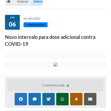
Notícias
Notícia
Legislação
Transparência
JAN
06 JAN 2022
06
Editais
CORONAVÍRUS
Diário Oficial
Novo intervalo para dose adicional contra
COVID-19
Conselhos
Contato
Contratos
Audiências Públicas
Arquivos para Download
COMPARTILHAR
Carta de Serviços
Obras