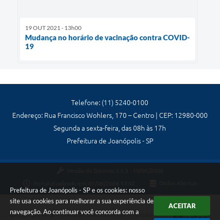
19 OUT 2021 - 13h00
Mudança no horário de vacinação contra COVID-
19
Telefone: (11) 5240-0100
Endereço: Rua Francisco Wohlers, 170 – Centro | CEP: 12980-000
Segunda a sexta-feira, das 08h às 17h
Prefeitura de Joanópolis - SP
Versão do Sistema:
3.5.3 - 19/06/2026
Portal atualizado em:
07/08/2026 17:42
Dados Abertos
Prefeitura de Joanópolis - SP e os cookies: nosso
site usa cookies para melhorar a sua experiência de
ACEITAR
navegação. Ao continuar você concorda com a
Copyright Instar - 2006-2026. Todos os direitos reservados -