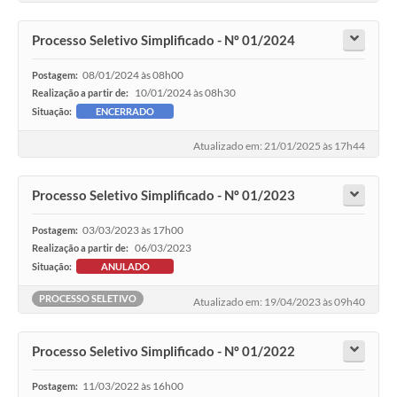
Contas Públicas
Telefones Úteis
Processo Seletivo Simplificado - Nº 01/2024
Agenda
08/01/2024 às 08h00
Postagem:
10/01/2024 às 08h30
Realização a partir de:
Ouvidoria
Situação:
ENCERRADO
SIC
Atualizado em: 21/01/2025 às 17h44
Processo Seletivo Simplificado - Nº 01/2023
03/03/2023 às 17h00
Postagem:
06/03/2023
Realização a partir de:
Situação:
ANULADO
PROCESSO SELETIVO
Atualizado em: 19/04/2023 às 09h40
Processo Seletivo Simplificado - Nº 01/2022
11/03/2022 às 16h00
Postagem: