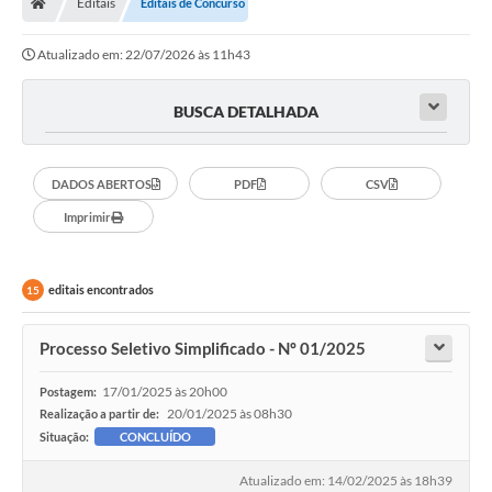
Editais
Editais de Concurso
Legislação
Atualizado em: 22/07/2026 às 11h43
Transparência
Editais
BUSCA DETALHADA
Diário Oficial
DADOS ABERTOS
PDF
CSV
Conselhos
Imprimir
Contato
Contratos
editais encontrados
15
Audiências Públicas
Processo Seletivo Simplificado - Nº 01/2025
Arquivos para Download
17/01/2025 às 20h00
Postagem:
Carta de Serviços
20/01/2025 às 08h30
Realização a partir de:
Situação:
CONCLUÍDO
Obras
Atualizado em: 14/02/2025 às 18h39