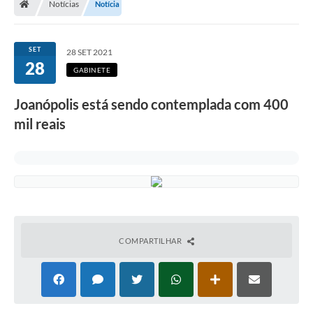
Notícias
Notícia
Legislação
Transparência
SET
28 SET 2021
28
Editais
GABINETE
Diário Oficial
Joanópolis está sendo contemplada com 400
mil reais
Conselhos
Contato
Contratos
Audiências Públicas
Arquivos para Download
COMPARTILHAR
Carta de Serviços
Obras