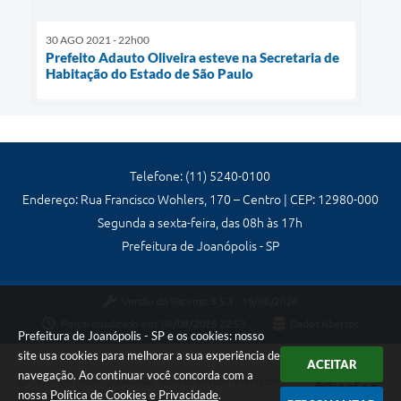
30 AGO 2021 - 22h00
Prefeito Adauto Oliveira esteve na Secretaria de
Habitação do Estado de São Paulo
Telefone: (11) 5240-0100
Endereço: Rua Francisco Wohlers, 170 – Centro | CEP: 12980-000
Segunda a sexta-feira, das 08h às 17h
Prefeitura de Joanópolis - SP
Versão do Sistema:
3.5.3 - 19/06/2026
Portal atualizado em:
06/08/2026 22:53
Dados Abertos
Prefeitura de Joanópolis - SP e os cookies: nosso
site usa cookies para melhorar a sua experiência de
ACEITAR
navegação. Ao continuar você concorda com a
Copyright Instar - 2006-2026. Todos os direitos reservados -
nossa
Política de Cookies
e
Privacidade
.
Instar Tecnologia