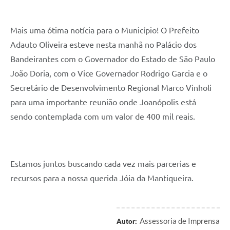
Contas Públicas
Telefones Úteis
Mais uma ótima notícia para o Município! O Prefeito 
Agenda
Adauto Oliveira
 esteve nesta manhã no Palácio dos 
Bandeirantes com o Governador do Estado de São Paulo 
Ouvidoria
João Doria, com o Vice Governador Rodrigo Garcia e o 
SIC
Secretário de Desenvolvimento Regional Marco Vinholi 
para uma importante reunião onde Joanópolis está 
sendo contemplada com um valor de 400 mil reais.
Estamos juntos buscando cada vez mais parcerias e 
recursos para a nossa querida Jóia da Mantiqueira.
Assessoria de Imprensa
Autor: