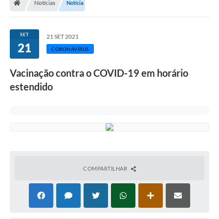
Notícias
Notícia
Legislação
Transparência
SET
21 SET 2021
21
Editais
CORONAVÍRUS
Diário Oficial
Vacinação contra o COVID-19 em horário
estendido
Conselhos
Contato
Contratos
Audiências Públicas
Arquivos para Download
COMPARTILHAR
Carta de Serviços
Obras