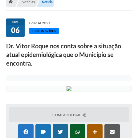
Notícias
Notícia
Legislação
Transparência
MAI
06 MAI 2021
06
Editais
CORONAVÍRUS
Diário Oficial
Dr. Vitor Roque nos conta sobre a situação
atual epidemiológica que o Município se
Conselhos
encontra.
Contato
Contratos
Audiências Públicas
Arquivos para Download
Carta de Serviços
COMPARTILHAR
Obras