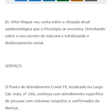
Contas Públicas
Telefones Úteis
Agenda
Dr. Vitor Roque nos conta sobre a situação atual 
epidemiológica que o Município se encontra. Orientando 
Ouvidoria
sobre o uso correto da máscara e enfatizando o 
SIC
distânciamento social.
SERVIÇO:
O Ponto de Atendimento Covid-19, localizado no Largo 
São João, nº 266, continua com atendimento específico 
de pessoas com sintomas suspeitos e confirmados da 
doença.