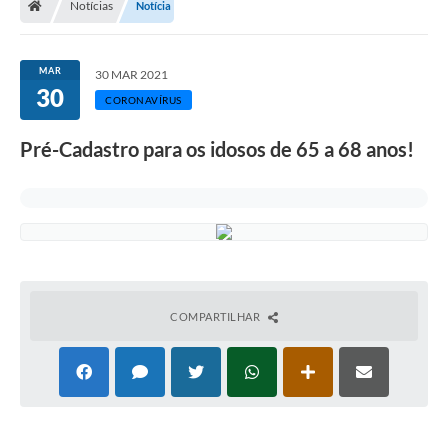
Notícias
Notícia
Legislação
Transparência
MAR
30 MAR 2021
30
Editais
CORONAVÍRUS
Diário Oficial
Pré-Cadastro para os idosos de 65 a 68 anos!
Conselhos
Contato
Contratos
Audiências Públicas
COMPARTILHAR
Arquivos para Download
Carta de Serviços
Obras