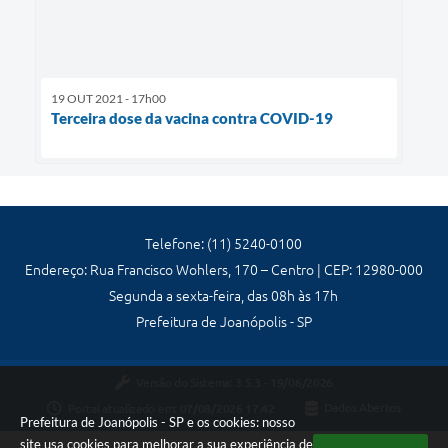
19 OUT 2021 - 17h00
Terceira dose da vacina contra COVID-19
Telefone: (11) 5240-0100
Endereço: Rua Francisco Wohlers, 170 – Centro | CEP: 12980-000
Segunda a sexta-feira, das 08h às 17h
Prefeitura de Joanópolis - SP
Versão do Sistema:
3.5.3 - 19/06/2026
Portal atualizado em:
07/08/2026 17:42
Dados Abertos
Prefeitura de Joanópolis - SP e os cookies: nosso
site usa cookies para melhorar a sua experiência de