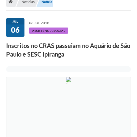
Notícias
Notícia
Legislação
Transparência
JUL
06 JUL 2018
06
Editais
ASSISTÊNCIA SOCIAL
Diário Oficial
Inscritos no CRAS passeiam no Aquário de São
Paulo e SESC Ipiranga
Conselhos
Contato
Contratos
Audiências Públicas
Arquivos para Download
Carta de Serviços
Obras