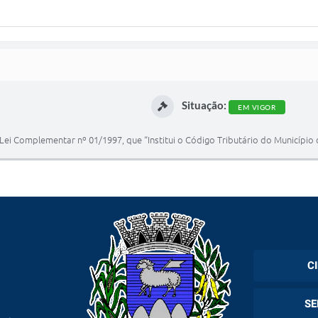
Situação:
EM VIGOR
a Lei Complementar nº 01/1997, que “Institui o Código Tributário do Município 
C
Cadas
SE
Esper