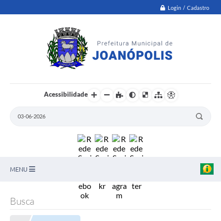
Login / Cadastro
Acessibilidade
MENU
PNAB
Busca
Secretarias