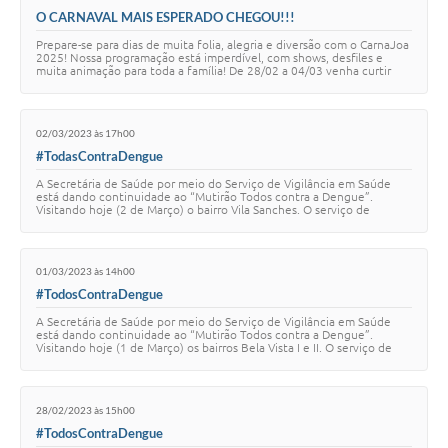
O CARNAVAL MAIS ESPERADO CHEGOU!!!
Prepare-se para dias de muita folia, alegria e diversão com o CarnaJoa
2025! Nossa programação está imperdível, com shows, desfiles e
muita animação para toda a família! De 28/02 a 04/03 venha curtir
essa festa inesquecí…
02/03/2023 às 17h00
#TodasContraDengue
A Secretária de Saúde por meio do Serviço de Vigilância em Saúde
está dando continuidade ao “Mutirão Todos contra a Dengue”.
Visitando hoje (2 de Março) o bairro Vila Sanches. O serviço de
Vigilância em Saúde reforça que…
01/03/2023 às 14h00
#TodosContraDengue
A Secretária de Saúde por meio do Serviço de Vigilância em Saúde
está dando continuidade ao “Mutirão Todos contra a Dengue”.
Visitando hoje (1 de Março) os bairros Bela Vista I e II. O serviço de
Vigilância em Saúde refo…
28/02/2023 às 15h00
#TodosContraDengue