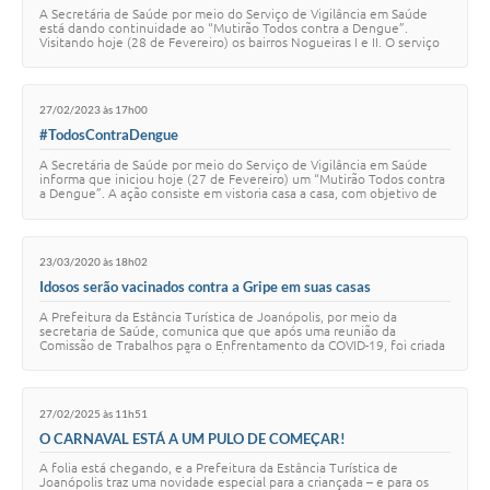
A Secretária de Saúde por meio do Serviço de Vigilância em Saúde
está dando continuidade ao “Mutirão Todos contra a Dengue”.
Visitando hoje (28 de Fevereiro) os bairros Nogueiras I e II. O serviço
de Vigilância em Saúde …
27/02/2023 às 17h00
#TodosContraDengue
A Secretária de Saúde por meio do Serviço de Vigilância em Saúde
informa que iniciou hoje (27 de Fevereiro) um “Mutirão Todos contra
a Dengue”. A ação consiste em vistoria casa a casa, com objetivo de
localizar e elimina…
23/03/2020 às 18h02
Idosos serão vacinados contra a Gripe em suas casas
A Prefeitura da Estância Turística de Joanópolis, por meio da
secretaria de Saúde, comunica que que após uma reunião da
Comissão de Trabalhos para o Enfrentamento da COVID-19, foi criada
uma equipe de VACINAÇÃO MÓVEL que…
27/02/2025 às 11h51
O CARNAVAL ESTÁ A UM PULO DE COMEÇAR!
A folia está chegando, e a Prefeitura da Estância Turística de
Joanópolis traz uma novidade especial para a criançada – e para os