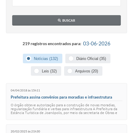
Contas Públicas
Telefones Úteis
BUSCAR
Agenda
Ouvidoria
03-06-2026
219 registros encontrados para:
SIC
Notícias (132)
Diário Oficial (35)
Leis (32)
Arquivos (20)
04/04/2018 às 15h11
Prefeitura assina convênios para moradias e infraestrutura
O órgão obteve autorização para a construção de novas moradias,
regularização fundiária e verbas para infraestrutura A Prefeitura da
Estância Turística de Joanópolis, por meio da secretaria de Obras e
Projetos, participo…
20/02/2025 às 21h30