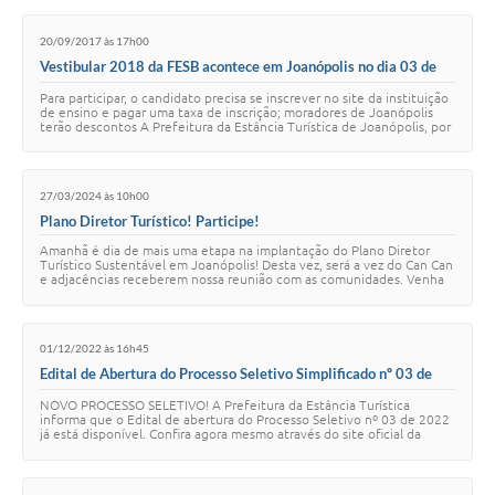
20/09/2017 às 17h00
Vestibular 2018 da FESB acontece em Joanópolis no dia 03 de
outubro
Para participar, o candidato precisa se inscrever no site da instituição
de ensino e pagar uma taxa de inscrição; moradores de Joanópolis
terão descontos A Prefeitura da Estância Turística de Joanópolis, por
meio da secr…
27/03/2024 às 10h00
Plano Diretor Turístico! Participe!
Amanhã é dia de mais uma etapa na implantação do Plano Diretor
Turístico Sustentável em Joanópolis! Desta vez, será a vez do Can Can
e adjacências receberem nossa reunião com as comunidades. Venha
participar e contribuir…
01/12/2022 às 16h45
Edital de Abertura do Processo Seletivo Simplificado nº 03 de
2022
NOVO PROCESSO SELETIVO! A Prefeitura da Estância Turística
informa que o Edital de abertura do Processo Seletivo nº 03 de 2022
já está disponível. Confira agora mesmo através do site oficial da
Prefeitura: https://www.jo…