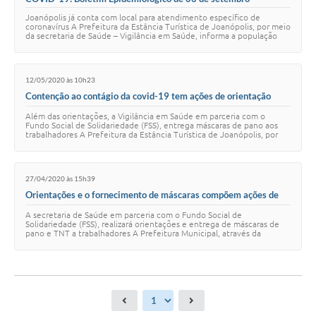
Joanópolis já conta com local para atendimento específico de
coronavírus A Prefeitura da Estância Turística de Joanópolis, por meio
da secretaria de Saúde – Vigilância em Saúde, informa a população
sobre os dados atualiz…
12/05/2020 às 10h23
Contenção ao contágio da covid-19 tem ações de orientação
sobre máscaras de proteção facial
Além das orientações, a Vigilância em Saúde em parceria com o
Fundo Social de Solidariedade (FSS), entrega máscaras de pano aos
trabalhadores A Prefeitura da Estância Turística de Joanópolis, por
meio da secretaria de Sa…
27/04/2020 às 15h39
Orientações e o fornecimento de máscaras compõem ações de
contenção ao contágio da COVID-19
A secretaria de Saúde em parceria com o Fundo Social de
Solidariedade (FSS), realizará orientações e entrega de máscaras de
pano e TNT a trabalhadores A Prefeitura Municipal, através da
secretaria de Saúde – Vigilância e…