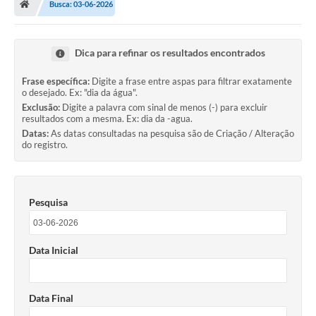
Busca: 03-06-2026
Legislação
Transparência
Dica para refinar os resultados encontrados
Editais
Frase específica:
Digite a frase entre aspas para filtrar exatamente
o desejado. Ex: "dia da água".
Diário Oficial
Exclusão:
Digite a palavra com sinal de menos (-) para excluir
resultados com a mesma. Ex: dia da -agua.
Conselhos
Datas:
As datas consultadas na pesquisa são de Criação / Alteração
do registro.
Contato
Contratos
Pesquisa
Audiências Públicas
Arquivos para Download
Data Inicial
Carta de Serviços
Obras
Data Final