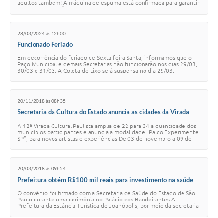
adultos também! A máquina de espuma está confirmada para garantir
ainda mais diversão no C…
28/03/2024 às 12h00
Funcionado Feriado
Em decorrência do feriado de Sexta-feira Santa, informamos que o
Paço Municipal e demais Secretarias não funcionarão nos dias 29/03,
30/03 e 31/03. A Coleta de Lixo será suspensa no dia 29/03,
enquanto a Coleta Seletiva …
20/11/2018 às 08h35
Secretaria da Cultura do Estado anuncia as cidades da Virada
Cultural Paulista 2018 e lança o novo palco EXPERIMENTE SP
A 12ª Virada Cultural Paulista amplia de 22 para 34 a quantidade dos
municípios participantes e anuncia a modalidade “Palco Experimente
SP”, para novos artistas e experiências De 03 de novembro a 09 de
dezembro, durante …
20/03/2018 às 09h54
Prefeitura obtém R$100 mil reais para investimento na saúde
O convênio foi firmado com a Secretaria de Saúde do Estado de São
Paulo durante uma cerimônia no Palácio dos Bandeirantes A
Prefeitura da Estância Turística de Joanópolis, por meio da secretaria
de Saúde, assinou, na últ…