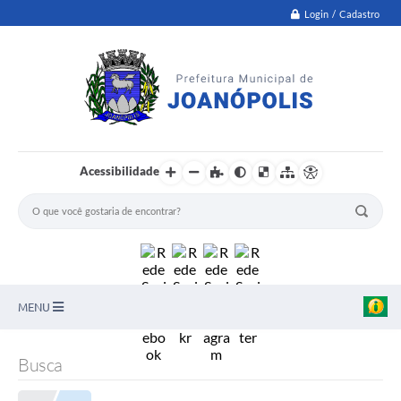
Login / Cadastro
Acessibilidade
MENU
PNAB
Busca
Secretarias