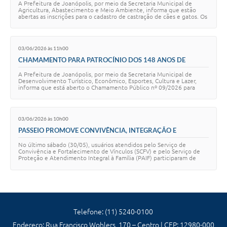
A Prefeitura de Joanópolis, por meio da Secretaria Municipal de
Agricultura, Abastecimento e Meio Ambiente, informa que estão
abertas as inscrições para o cadastro de castração de cães e gatos. Os
interessados devem comp…
03/06/2026 às 11h00
CHAMAMENTO PARA PATROCÍNIO DOS 148 ANOS DE
JOANÓPOLIS ESTÁ ABERTO
A Prefeitura de Joanópolis, por meio da Secretaria Municipal de
Desenvolvimento Turístico, Econômico, Esportes, Cultura e Lazer,
informa que está aberto o Chamamento Público nº 09/2026 para
empresas interessadas em patro…
03/06/2026 às 10h00
PASSEIO PROMOVE CONVIVÊNCIA, INTEGRAÇÃO E
FORTALECIMENTO DE VÍNCULOS
No último sábado (30/05), usuários atendidos pelo Serviço de
Convivência e Fortalecimento de Vínculos (SCFV) e pelo Serviço de
Proteção e Atendimento Integral à Família (PAIF) participaram de
uma visita à Cachoeira Do Sa…
Telefone: (11) 5240-0100
Endereço: Rua Francisco Wohlers, 170 – Centro | CEP: 12980-000