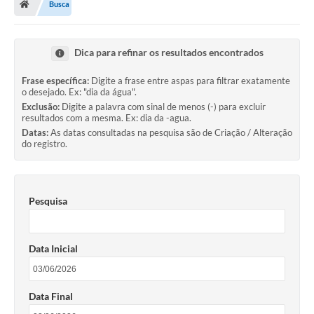
Busca
Legislação
Transparência
Dica para refinar os resultados encontrados
Editais
Frase específica:
Digite a frase entre aspas para filtrar exatamente
o desejado. Ex: "dia da água".
Diário Oficial
Exclusão:
Digite a palavra com sinal de menos (-) para excluir
resultados com a mesma. Ex: dia da -agua.
Conselhos
Datas:
As datas consultadas na pesquisa são de Criação / Alteração
do registro.
Contato
Contratos
Pesquisa
Audiências Públicas
Arquivos para Download
Data Inicial
Carta de Serviços
Obras
Data Final