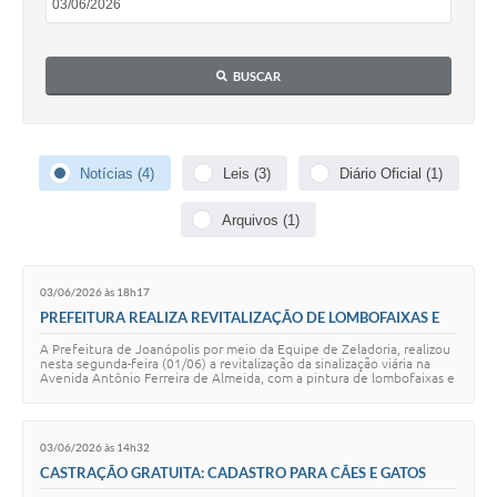
Contas Públicas
Telefones Úteis
BUSCAR
Agenda
Ouvidoria
Notícias (4)
Leis (3)
Diário Oficial (1)
SIC
Arquivos (1)
03/06/2026 às 18h17
PREFEITURA REALIZA REVITALIZAÇÃO DE LOMBOFAIXAS E
FAIXAS DE PEDESTRES
A Prefeitura de Joanópolis por meio da Equipe de Zeladoria, realizou
nesta segunda-feira (01/06) a revitalização da sinalização viária na
Avenida Antônio Ferreira de Almeida, com a pintura de lombofaixas e
faixas de pede…
03/06/2026 às 14h32
CASTRAÇÃO GRATUITA: CADASTRO PARA CÃES E GATOS
ESTÁ ABERTO EM JOANÓPOLIS