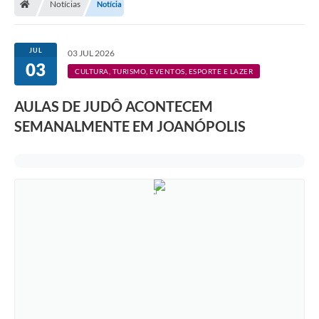
Notícias
Notícia
Legislação
Transparência
JUL
03 JUL 2026
03
Editais
CULTURA, TURISMO, EVENTOS, ESPORTE E LAZER
Diário Oficial
AULAS DE JUDÔ ACONTECEM
SEMANALMENTE EM JOANÓPOLIS
Conselhos
Contato
Contratos
Audiências Públicas
Arquivos para Download
Carta de Serviços
Obras