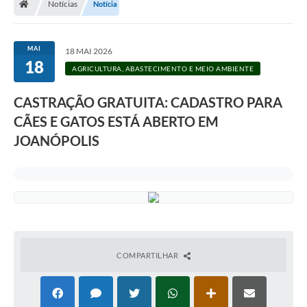
Notícias
Notícia
Legislação
Transparência
MAI
18 MAI 2026
18
Editais
AGRICULTURA, ABASTECIMENTO E MEIO AMBIENTE
Diário Oficial
CASTRAÇÃO GRATUITA: CADASTRO PARA
CÃES E GATOS ESTÁ ABERTO EM
Conselhos
JOANÓPOLIS
Contato
Contratos
Audiências Públicas
Arquivos para Download
Carta de Serviços
COMPARTILHAR
Obras