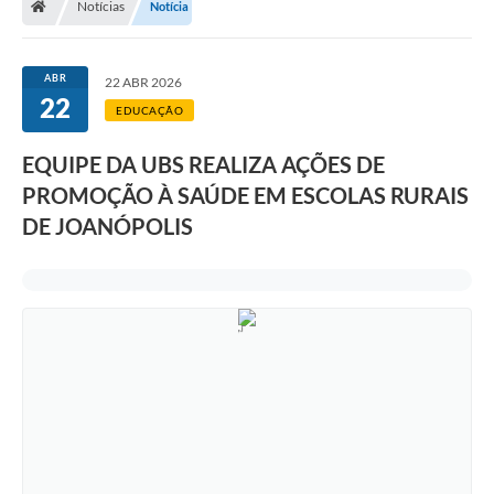
Notícias
Notícia
Legislação
Transparência
ABR
22 ABR 2026
22
Editais
EDUCAÇÃO
Diário Oficial
EQUIPE DA UBS REALIZA AÇÕES DE
PROMOÇÃO À SAÚDE EM ESCOLAS RURAIS
Conselhos
DE JOANÓPOLIS
Contato
Contratos
Audiências Públicas
Arquivos para Download
Carta de Serviços
Obras