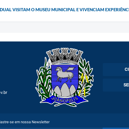
DUAL VISITAM O MUSEU MUNICIPAL E VIVENCIAM EXPERIÊNC
C
Cadas
SE
Esper
v.br
Holer
Fila 
Exam
Espec
astre-se em nossa Newsletter
Plano