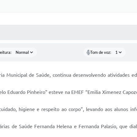
 MÍDIAS
RECEBA NOTÍCIAS
eitura:
Tom de voz:
ria Municipal de Saúde, continua desenvolvendo atividades e
rcelo Eduardo Pinheiro” esteve na EMEF “Emilia Ximenez Capo
uidado, higiene e respeito ao corpo”, levando aos alunos in
árias de Saúde Fernanda Helena e Fernanda Palasio, que di