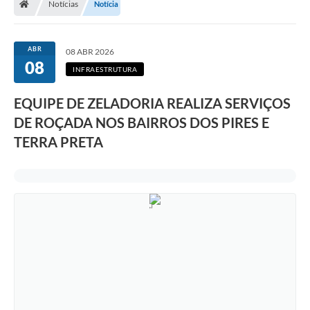
Notícias
Notícia
Legislação
Transparência
ABR
08 ABR 2026
08
Editais
INFRAESTRUTURA
Diário Oficial
EQUIPE DE ZELADORIA REALIZA SERVIÇOS
DE ROÇADA NOS BAIRROS DOS PIRES E
Conselhos
TERRA PRETA
Contato
Contratos
Audiências Públicas
Arquivos para Download
Carta de Serviços
Obras