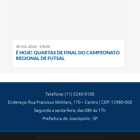
30 JUL 2026 - 15h20
É HOJE! QUARTAS DE FINAL DO CAMPEONATO
REGIONAL DE FUTSAL
Telefone: (11) 5240-0100
Endereço: Rua Francisco Wohlers, 170 – Centro | CEP: 12980-000
Segunda a sexta-feira, das 08h às 17h
Prefeitura de Joanópolis - SP
Versão do Sistema:
3.5.3 - 19/06/2026