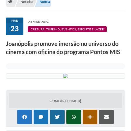
Notícias
Notícia
Legislação
Transparência
MAR
23 MAR 2026
23
Editais
CULTURA, TURISMO, EVENTOS, ESPORTE E LAZER
Diário Oficial
Joanópolis promove imersão no universo do
cinema com oficina do programa Pontos MIS
Conselhos
Contato
Contratos
Audiências Públicas
Arquivos para Download
COMPARTILHAR
Carta de Serviços
Obras