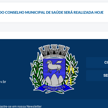
DO CONSELHO MUNICIPAL DE SAÚDE SERÁ REALIZADA HOJE
C
Cadas
SE
Esper
v.br
Holer
Fila 
Exam
Espec
astre-se em nossa Newsletter