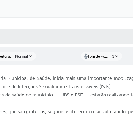
 MÍDIAS
RECEBA NOTÍCIAS
eitura:
Tom de voz:
aria Municipal de Saúde, inicia mais uma importante mobili
oce de Infecções Sexualmente Transmissíveis (ISTs).
es de saúde do município — UBS e ESF — estarão realizando test
xames, que são gratuitos, seguros e oferecem resultado rápido, 