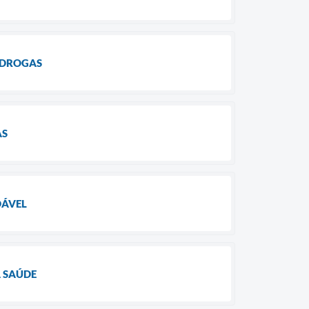
 DROGAS
AS
DÁVEL
A SAÚDE