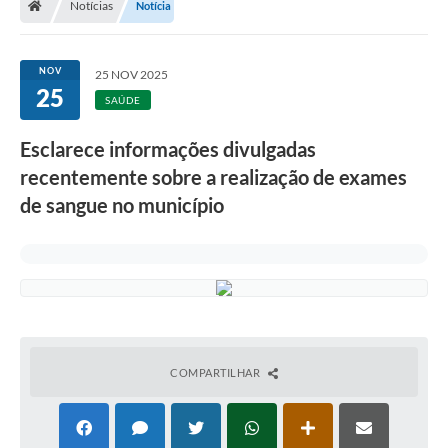
Notícias
Notícia
Legislação
Transparência
NOV
25 NOV 2025
25
Editais
SAÚDE
Diário Oficial
Esclarece informações divulgadas
recentemente sobre a realização de exames
Conselhos
de sangue no município
Contato
Contratos
Audiências Públicas
Arquivos para Download
Carta de Serviços
COMPARTILHAR
Obras