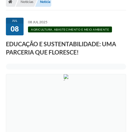
Notícias
Notícia
Legislação
Transparência
JUL
08 JUL 2025
08
Editais
AGRICULTURA, ABASTECIMENTO E MEIO AMBIENTE
Diário Oficial
EDUCAÇÃO E SUSTENTABILIDADE: UMA
PARCERIA QUE FLORESCE!
Conselhos
Contato
Contratos
Audiências Públicas
Arquivos para Download
Carta de Serviços
Obras