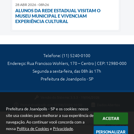
28 ABR 2026 - 08h26
ALUNOS DA REDE ESTADUAL VISITAM O
MUSEU MUNICIPAL E VIVENCIAM
EXPERIÊNCIA CULTURAL
Telefone: (11) 5240-0100
Endereço: Rua Francisco Wohlers, 170 – Centro | CEP: 12980-000
Segunda a sexta-feira, das 08h às 17h
Prefeitura de Joanópolis - SP
Versão do Sistema:
3.5.3 - 19/06/2026
Portal atualizado em:
07/08/2026 10:50
Dados Abertos
Prefeitura de Joanópolis - SP e os cookies: nosso
site usa cookies para melhorar a sua experiência de
ACEITAR
navegação. Ao continuar você concorda com a
Copyright Instar - 2006-2026. Todos os direitos reservados -
nossa
Política de Cookies
e
Privacidade
.
Instar Tecnologia
PERSONALIZAR