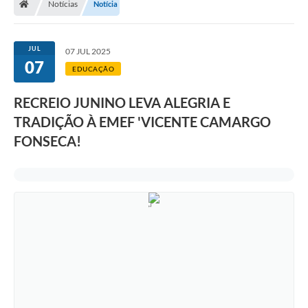
Notícias
Notícia
Legislação
Transparência
JUL
07 JUL 2025
07
Editais
EDUCAÇÃO
Diário Oficial
RECREIO JUNINO LEVA ALEGRIA E
TRADIÇÃO À EMEF 'VICENTE CAMARGO
Conselhos
FONSECA!
Contato
Contratos
Audiências Públicas
Arquivos para Download
Carta de Serviços
Obras