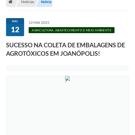
Notícias
Notícia
Legislação
Transparência
MAI
12 MAI 2025
12
Editais
AGRICULTURA, ABASTECIMENTO E MEIO AMBIENTE
Diário Oficial
SUCESSO NA COLETA DE EMBALAGENS DE
AGROTÓXICOS EM JOANÓPOLIS!
Conselhos
Contato
Contratos
Audiências Públicas
Arquivos para Download
Carta de Serviços
Obras