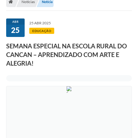
Notícias
Notícia
Legislação
Transparência
ABR
25 ABR 2025
25
Editais
EDUCAÇÃO
Diário Oficial
SEMANA ESPECIAL NA ESCOLA RURAL DO
CANCAN – APRENDIZADO COM ARTE E
Conselhos
ALEGRIA!
Contato
Contratos
Audiências Públicas
Arquivos para Download
Carta de Serviços
Obras