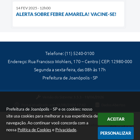
14 FEV 2025 - 12h00
ALERTA SOBRE FEBRE AMARELA! VACINE-SE!
Telefone: (11) 5240-0100
Endereço: Rua Francisco Wohlers, 170 – Centro | CEP: 12980-000
Segunda a sexta-feira, das 08h às 17h
Prefeitura de Joanópolis - SP
Versão do Sistema:
3.5.3 - 19/06/2026
Portal atualizado em:
07/08/2026 17:42
Dados Abertos
Prefeitura de Joanópolis - SP e os cookies: nosso
site usa cookies para melhorar a sua experiência de
ACEITAR
navegação. Ao continuar você concorda com a
Copyright Instar - 2006-2026. Todos os direitos reservados -
nossa
Política de Cookies
e
Privacidade
.
Instar Tecnologia
PERSONALIZAR