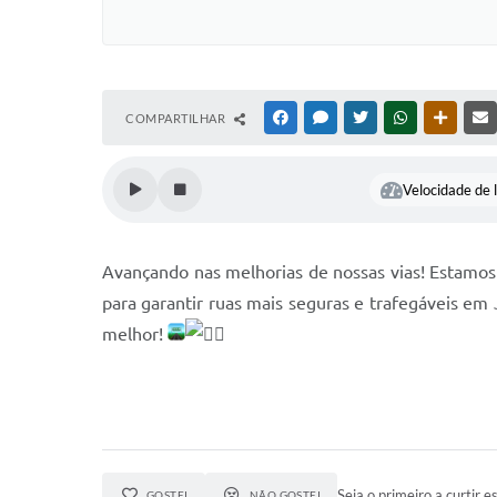
COMPARTILHAR
FACEBOOK
MESSENGER
TWITTER
WHATSAPP
OUTRAS
Velocidade de l
Avançando nas melhorias de nossas vias! Estamos
para garantir ruas mais seguras e trafegáveis e
melhor!
Seja o primeiro a curtir es
GOSTEI
NÃO GOSTEI