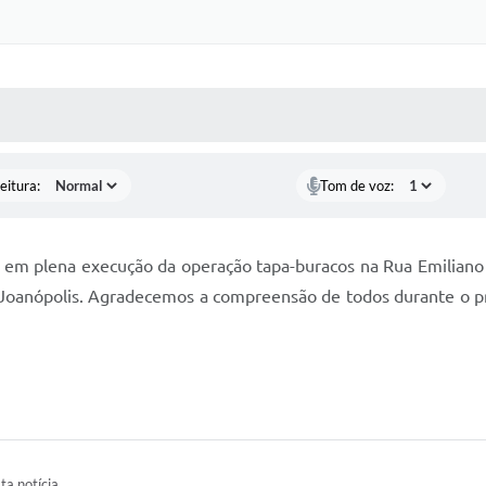
 MÍDIAS
RECEBA NOTÍCIAS
eitura:
Tom de voz:
 em plena execução da operação tapa-buracos na Rua Emiliano
m Joanópolis. Agradecemos a compreensão de todos durante o p
ta notícia.