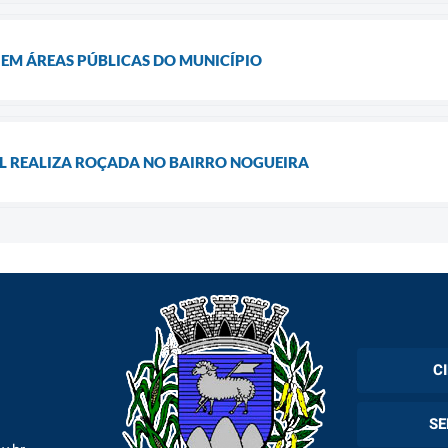
 EM ÁREAS PÚBLICAS DO MUNICÍPIO
L REALIZA ROÇADA NO BAIRRO NOGUEIRA
C
Cadas
SE
Esper