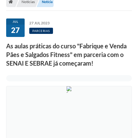
Notícias
Notícia
Legislação
Transparência
JUL
27 JUL 2023
27
Editais
PARCERIAS
Diário Oficial
As aulas práticas do curso "Fabrique e Venda
Pães e Salgados Fitness" em parceria com o
Conselhos
SENAI E SEBRAE já começaram!
Contato
Contratos
Audiências Públicas
Arquivos para Download
Carta de Serviços
Obras