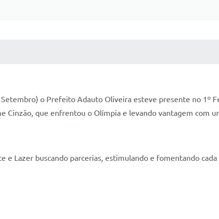
 MÍDIAS
RECEBA NOTÍCIAS
Setembro) o Prefeito Adauto Oliveira esteve presente no 1º Fes
me Cinzão, que enfrentou o Olímpia e levando vantagem com um
rte e Lazer buscando parcerias, estimulando e fomentando cada v