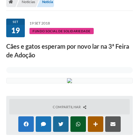
Notícias
Notícia
Legislação
Transparência
SET
19 SET 2018
19
Editais
FUNDO SOCIAL DE SOLIDARIEDADE
Diário Oficial
Cães e gatos esperam por novo lar na 3ª Feira
de Adoção
Conselhos
Contato
Contratos
Audiências Públicas
Arquivos para Download
COMPARTILHAR
Carta de Serviços
Obras